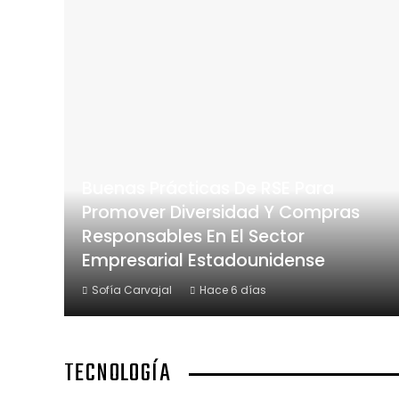
Buenas Prácticas De RSE Para
Promover Diversidad Y Compras
Responsables En El Sector
Empresarial Estadounidense
Sofía Carvajal
Hace 6 días
TECNOLOGÍA