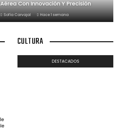
Aérea Con Innovación Y Precisión
Sofía Carvajal
Hace 1 semana
CULTURA
DESTACADOS
le
le