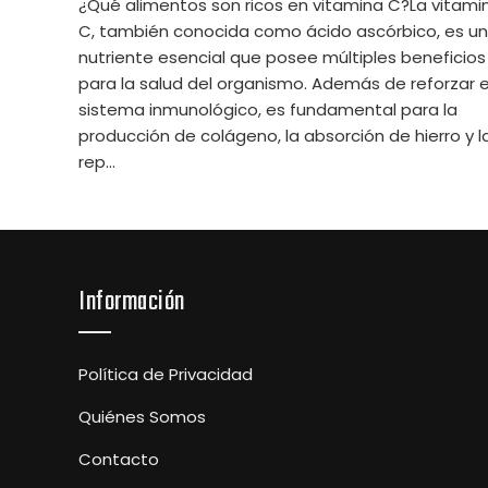
¿Qué alimentos son ricos en vitamina C?La vitami
C, también conocida como ácido ascórbico, es un
nutriente esencial que posee múltiples beneficios
para la salud del organismo. Además de reforzar e
sistema inmunológico, es fundamental para la
producción de colágeno, la absorción de hierro y l
rep...
Información
Política de Privacidad
Quiénes Somos
Contacto