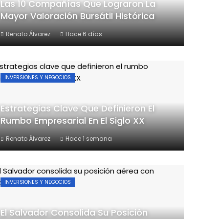
Las 10 Compañías Que Lograron La
Mayor Valoración Bursátil Histórica
Renato Álvarez
Hace 6 días
INVERSIONES Y NEGOCIOS
Estrategias Clave Que Definieron El
Rumbo Empresarial En El Siglo XX
Renato Álvarez
Hace 1 semana
INVERSIONES Y NEGOCIOS
El Salvador Consolida Su Posición