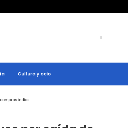
ía
Cultura y ocio
 compras indias