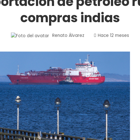
ortación de petróleo r
compras indias
Renato Álvarez
Hace 12 meses