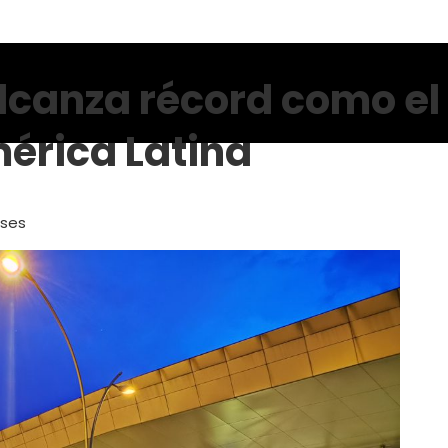
alcanza récord como el
érica Latina
eses