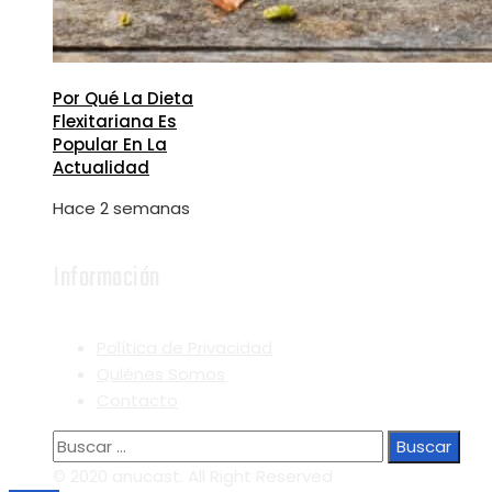
Por Qué La Dieta
Flexitariana Es
Popular En La
Actualidad
Hace 2 semanas
Información
Política de Privacidad
Quiénes Somos
Contacto
Buscar:
© 2020 anucast. All Right Reserved