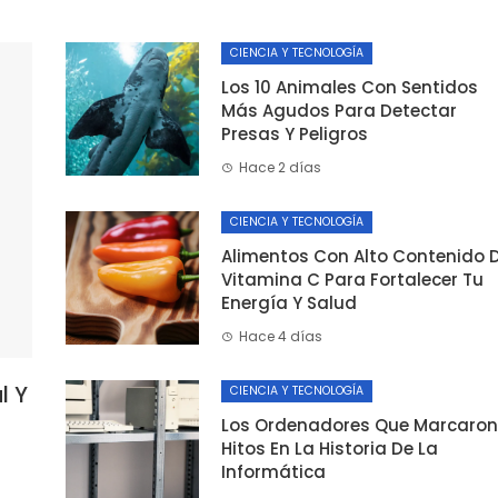
CIENCIA Y TECNOLOGÍA
Los 10 Animales Con Sentidos
Más Agudos Para Detectar
Presas Y Peligros
Hace 2 días
CIENCIA Y TECNOLOGÍA
Alimentos Con Alto Contenido 
Vitamina C Para Fortalecer Tu
Energía Y Salud
Hace 4 días
l Y
CIENCIA Y TECNOLOGÍA
Los Ordenadores Que Marcaron
Hitos En La Historia De La
Informática