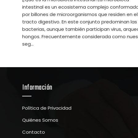
intestinal es un ecosistema complejo conformad
por billones de microorganismos que residen en el
tracto digestivo. En este conjunto predominan las
bacterias, aunque también participan virus, arque
hongos. Frecuentemente considerada como nues
seg...
Información
Política de Privacidad
Quiénes Somos
Contacto