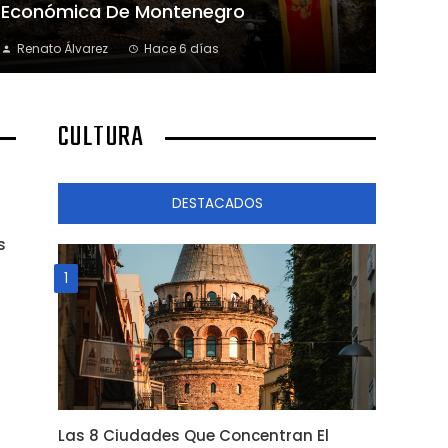
Económica De Montenegro
Renato Álvarez
Hace 6 días
CULTURA
DESTACADOS
s
1
Las 8 Ciudades Que Concentran El