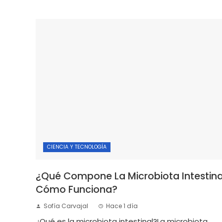
CIENCIA Y TECNOLOGÍA
¿Qué Compone La Microbiota Intestina
Cómo Funciona?
Sofía Carvajal
Hace 1 día
¿Qué es la microbiota intestinal?La microbiota