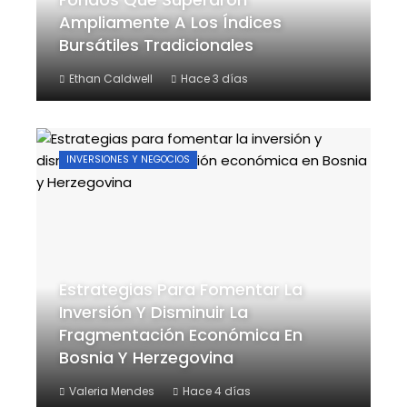
Ampliamente A Los Índices
Bursátiles Tradicionales
Ethan Caldwell
Hace 3 días
INVERSIONES Y NEGOCIOS
Estrategias Para Fomentar La
Inversión Y Disminuir La
Fragmentación Económica En
Bosnia Y Herzegovina
Valeria Mendes
Hace 4 días